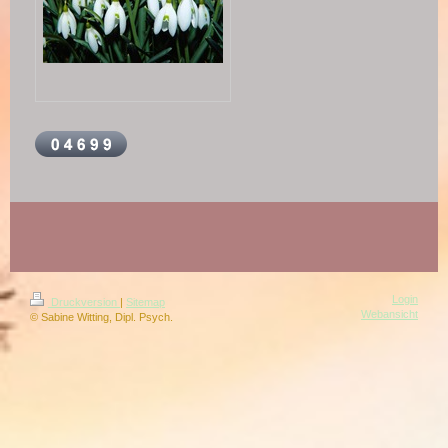
Login
Druckversion
|
Sitemap
Webansicht
© Sabine Witting, Dipl. Psych.