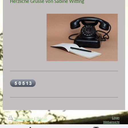
Herzliche Grüsse von Sabine Witting
Login
Druckversion
|
Sitemap
Webansicht
© Sabine Witting, Dipl. Psych.